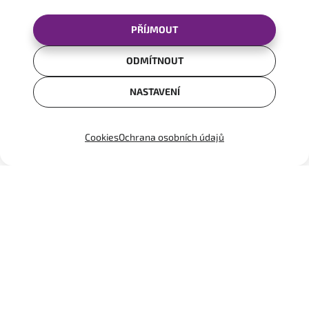
PŘÍJMOUT
Kontakty
GDPR
ODMÍTNOUT
Cookies
NASTAVENÍ
Cookies
Ochrana osobních údajů